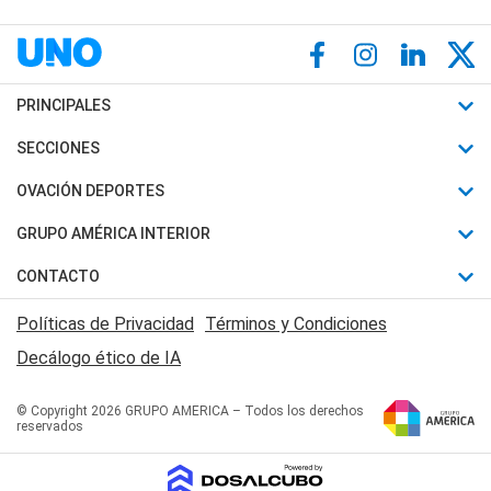
PRINCIPALES
Últimas Noticias
SECCIONES
Política
Horóscopo
OVACIÓN DEPORTES
Sociedad
Motores
Fútbol
GRUPO AMÉRICA INTERIOR
Policiales
Recetas
Mundial
Canal 7 en Vivo
CONTACTO
Judiciales
Trucos caseros
Automovilismo
Radio Nihuil
Acerca de Nosotros
Economia
Políticas de Privacidad
Términos y Condiciones
Series y Películas
Rugby
FM UNA
Contactanos
Decálogo ético de IA
Edictos y Solicitadas
Tenis
Radio Brava
Newsletter
Básquet
© Copyright 2026 GRUPO AMERICA – Todos los derechos
San Juan 8
reservados
Boxeo
Fuera de Juego