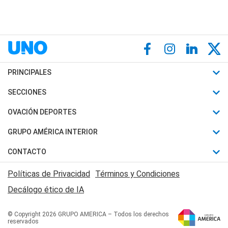
PRINCIPALES
Últimas Noticias
SECCIONES
Política
Horóscopo
OVACIÓN DEPORTES
Sociedad
Motores
Fútbol
GRUPO AMÉRICA INTERIOR
Policiales
Recetas
Mundial
Canal 7 en Vivo
CONTACTO
Judiciales
Trucos caseros
Automovilismo
Radio Nihuil
Acerca de Nosotros
Economia
Políticas de Privacidad
Términos y Condiciones
Series y Películas
Rugby
FM UNA
Contactanos
Decálogo ético de IA
Edictos y Solicitadas
Tenis
Radio Brava
Newsletter
Básquet
© Copyright 2026 GRUPO AMERICA – Todos los derechos
San Juan 8
reservados