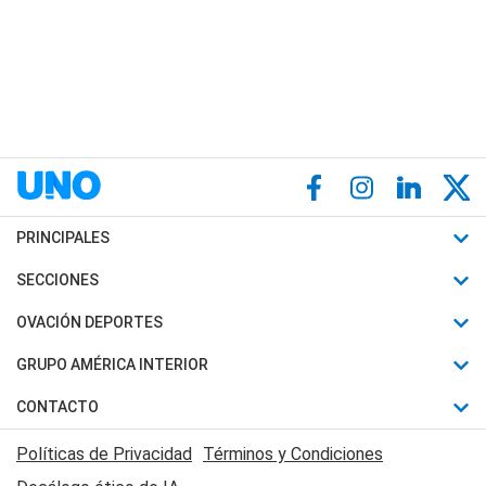
PRINCIPALES
Últimas Noticias
SECCIONES
Política
Horóscopo
OVACIÓN DEPORTES
Sociedad
Motores
Fútbol
GRUPO AMÉRICA INTERIOR
Policiales
Recetas
Mundial
Canal 7 en Vivo
CONTACTO
Judiciales
Trucos caseros
Automovilismo
Radio Nihuil
Acerca de Nosotros
Economia
Políticas de Privacidad
Términos y Condiciones
Series y Películas
Rugby
FM UNA
Contactanos