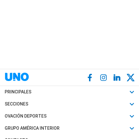
PRINCIPALES
Últimas Noticias
SECCIONES
Política
Horóscopo
OVACIÓN DEPORTES
Sociedad
Motores
Fútbol
GRUPO AMÉRICA INTERIOR
Policiales
Recetas
Mundial