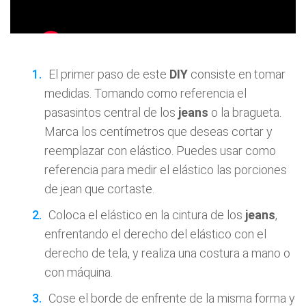
El primer paso de este
DIY
consiste en tomar
medidas. Tomando como referencia el
pasasintos central de los
jeans
o la bragueta.
Marca los centímetros que deseas cortar y
reemplazar con elástico. Puedes usar como
referencia para medir el elástico las porciones
de jean que cortaste.
Coloca el elástico en la cintura de los
jeans
,
enfrentando el derecho del elástico con el
derecho de tela, y realiza una costura a mano o
con máquina.
Cose el borde de enfrente de la misma forma y