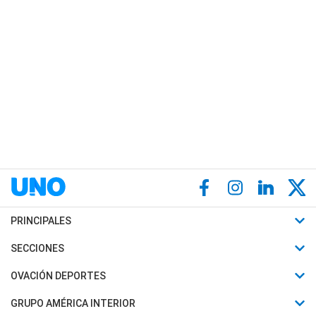
PRINCIPALES
Últimas Noticias
SECCIONES
Política
Horóscopo
OVACIÓN DEPORTES
Sociedad
Motores
Fútbol
GRUPO AMÉRICA INTERIOR
Policiales