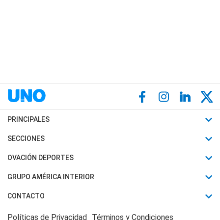
PRINCIPALES
Últimas Noticias
SECCIONES
Política
Horóscopo
OVACIÓN DEPORTES
Sociedad
Motores
Fútbol
GRUPO AMÉRICA INTERIOR
Policiales
Recetas
Mundial
Canal 7 en Vivo
CONTACTO
Judiciales
Trucos caseros
Automovilismo
Radio Nihuil
Acerca de Nosotros
Economia
Políticas de Privacidad
Términos y Condiciones