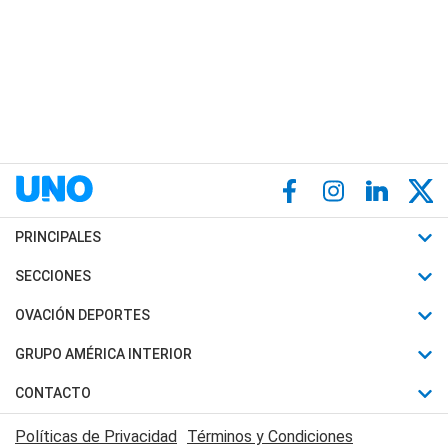
PRINCIPALES
Últimas Noticias
SECCIONES
Política
Horóscopo
OVACIÓN DEPORTES
Sociedad
Motores
Fútbol
GRUPO AMÉRICA INTERIOR
Policiales
Recetas
Mundial
Canal 7 en Vivo
CONTACTO
Judiciales
Trucos caseros
Automovilismo
Radio Nihuil
Acerca de Nosotros
Economia
Políticas de Privacidad
Términos y Condiciones
Series y Películas