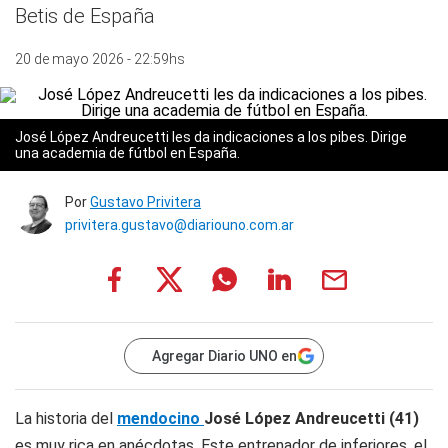
Betis de España
20 de mayo 2026 - 22:59hs
José López Andreucetti les da indicaciones a los pibes. Dirige
una academia de fútbol en España.
Por
Gustavo Privitera
privitera.gustavo@diariouno.com.ar
Agregar Diario UNO en
La historia del
mendocino
José López Andreucetti (41)
es muy rica en anécdotas. Este entrenador de inferiores, el