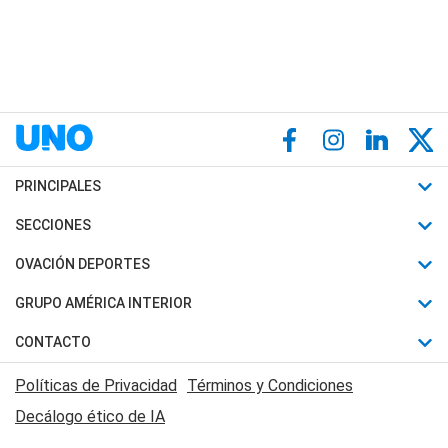
PRINCIPALES
Últimas Noticias
SECCIONES
Política
Horóscopo
OVACIÓN DEPORTES
Sociedad
Motores
Fútbol
GRUPO AMÉRICA INTERIOR
Policiales
Recetas
Mundial
Canal 7 en Vivo
CONTACTO
Judiciales
Trucos caseros
Automovilismo
Radio Nihuil
Acerca de Nosotros
Economia
Políticas de Privacidad
Términos y Condiciones
Series y Películas
Rugby
FM UNA
Contactanos
Decálogo ético de IA
Edictos y Solicitadas
Tenis
Radio Brava
Newsletter