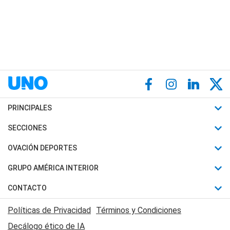
PRINCIPALES
Últimas Noticias
SECCIONES
Política
Horóscopo
OVACIÓN DEPORTES
Sociedad
Motores
Fútbol
GRUPO AMÉRICA INTERIOR
Policiales
Recetas
Mundial
Canal 7 en Vivo
CONTACTO
Judiciales
Trucos caseros
Automovilismo
Radio Nihuil
Acerca de Nosotros
Economia
Políticas de Privacidad
Términos y Condiciones
Series y Películas
Rugby
FM UNA
Contactanos
Decálogo ético de IA
Edictos y Solicitadas