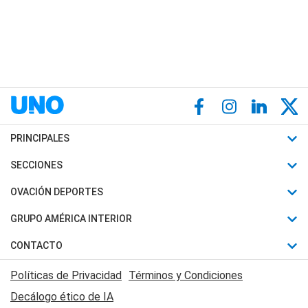
PRINCIPALES
Últimas Noticias
SECCIONES
Política
Horóscopo
OVACIÓN DEPORTES
Sociedad
Motores
Fútbol
GRUPO AMÉRICA INTERIOR
Policiales
Recetas
Mundial
Canal 7 en Vivo
CONTACTO
Judiciales
Trucos caseros
Automovilismo
Radio Nihuil
Acerca de Nosotros
Economia
Políticas de Privacidad
Términos y Condiciones
Series y Películas
Rugby
FM UNA
Contactanos
Decálogo ético de IA
Edictos y Solicitadas
Tenis