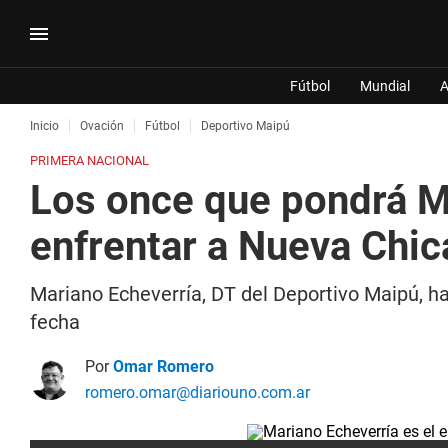
Fútbol
Mundial
A
Inicio
Ovación
Fútbol
Deportivo Maipú
PRIMERA NACIONAL
Los once que pondrá Ma
enfrentar a Nueva Chi
Mariano Echeverría, DT del Deportivo Maipú, ha
fecha
Por
Omar Romero
romero.omar@diariouno.com.ar