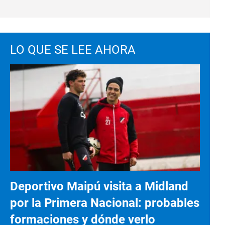
LO QUE SE LEE AHORA
Deportivo Maipú visita a Midland
por la Primera Nacional: probables
formaciones y dónde verlo