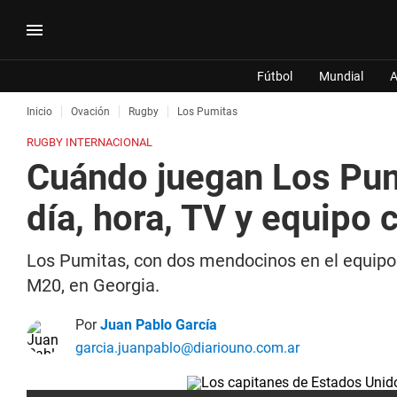
Fútbol
Mundial
A
Inicio
Ovación
Rugby
Los Pumitas
RUGBY INTERNACIONAL
Cuándo juegan Los Pum
día, hora, TV y equipo
Los Pumitas, con dos mendocinos en el equipo t
M20, en Georgia.
Por
Juan Pablo García
garcia.juanpablo@diariouno.com.ar