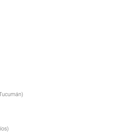
– Tucumán)
íos)