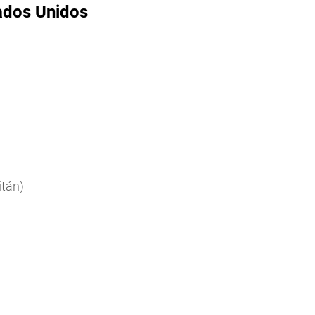
ados Unidos
tán)