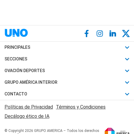
PRINCIPALES
Últimas Noticias
SECCIONES
Política
Horóscopo
OVACIÓN DEPORTES
Sociedad
Motores
Fútbol
GRUPO AMÉRICA INTERIOR
Policiales
Recetas
Mundial
Canal 7 en Vivo
CONTACTO
Judiciales
Trucos caseros
Automovilismo
Radio Nihuil
Acerca de Nosotros
Economia
Políticas de Privacidad
Términos y Condiciones
Series y Películas
Rugby
FM UNA
Contactanos
Decálogo ético de IA
Edictos y Solicitadas
Tenis
Radio Brava
Newsletter
Básquet
© Copyright 2026 GRUPO AMERICA – Todos los derechos
San Juan 8