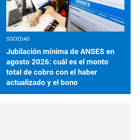
SOCIEDAD
Jubilación mínima de ANSES en
agosto 2026: cuál es el monto
total de cobro con el haber
actualizado y el bono