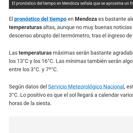
El pronóstico del tiempo en Mendoza señala que se aproxima un fr
El
pronóstico del tiempo
en
Mendoza
es bastante al
temperaturas
altas, aunque no muy buenas noticias 
descenso abrupto del termómetro, tras el ingreso de 
Las
temperaturas
máximas serán bastante agradable
los 13°C y los 16°C. Las mínimas también serán alg
entre los 3°C. y 7º°C.
Según datos del
Servicio Meteorológico Nacional
, e
3°C. Lo positivo es que el sol llegará a calendar vari
horas de la siesta.