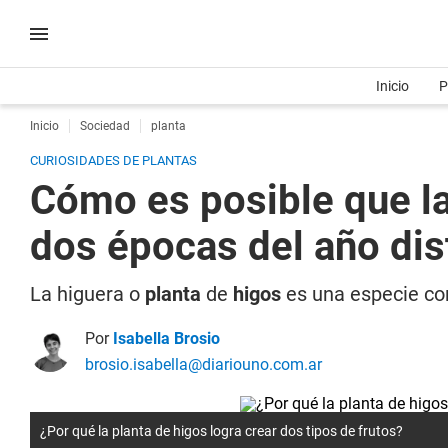
Inicio
P
Inicio
Sociedad
planta
CURIOSIDADES DE PLANTAS
Cómo es posible que la
dos épocas del año dis
La higuera o
planta
de
higos
es una especie con
Por
Isabella Brosio
brosio.isabella@diariouno.com.ar
¿Por qué la planta de higos logra crear dos tipos de frutos?