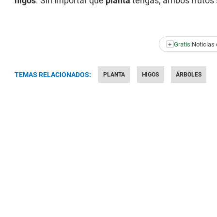
higos
. Sin importar qué
planta
tengas, ambos frutos 
+
Gratis:
Noticias 
TEMAS RELACIONADOS:
PLANTA
HIGOS
ÁRBOLES