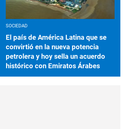
SOCIEDAD
El país de América Latina que se
convirtió en la nueva potencia
petrolera y hoy sella un acuerdo
histórico con Emiratos Árabes