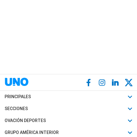
PRINCIPALES
Últimas Noticias
SECCIONES
Política
Horóscopo
OVACIÓN DEPORTES
Sociedad
Motores
Fútbol
GRUPO AMÉRICA INTERIOR