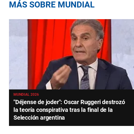
MÁS SOBRE MUNDIAL
MUNDIAL 2026
"Déjense de joder": Oscar Ruggeri destrozó
la teoría conspirativa tras la final de la
Selección argentina