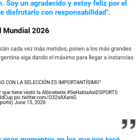
n. Soy un agradecido y estoy feliz por el
e disfrutarlo con responsabilidad".
l Mundial 2026
están cada vez más metidos, ponen a los más grandes
gentina siga dando el máximo para llegar a instancias
O CON LA SELECCIÓN ES IMPORTANTÍSIMO"
ue tiene vestir la Albiceleste.
#SeHablaAsiDSPORTS
ldCup
pic.twitter.com/O32sAXarsG
ports)
June 15, 2026
r esos momentos en los que nos tocó