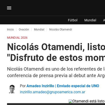
Fútbol
Mundial
A
Inicio
Ovación
Mundial
Nicolás Otamendi
MUNDIAL 2026
Nicolás Otamendi, listo
"Disfruto de estos mo
Nicolás Otamendi es uno de los referentes de la
conferencia de prensa previa al debut ante Arge
Por
Amadeo Inzirillo | Enviado especial de UNO
inzirillo.amadeo@grupoamerica.com.ar