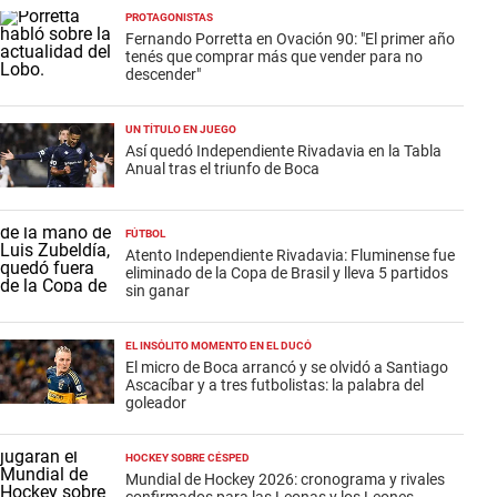
PROTAGONISTAS
Fernando Porretta en Ovación 90: "El primer año
tenés que comprar más que vender para no
descender"
UN TÍTULO EN JUEGO
Así quedó Independiente Rivadavia en la Tabla
Anual tras el triunfo de Boca
FÚTBOL
Atento Independiente Rivadavia: Fluminense fue
eliminado de la Copa de Brasil y lleva 5 partidos
sin ganar
EL INSÓLITO MOMENTO EN EL DUCÓ
El micro de Boca arrancó y se olvidó a Santiago
Ascacíbar y a tres futbolistas: la palabra del
goleador
HOCKEY SOBRE CÉSPED
Mundial de Hockey 2026: cronograma y rivales