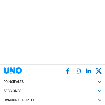
PRINCIPALES
Últimas Noticias
SECCIONES
Política
Horóscopo
OVACIÓN DEPORTES