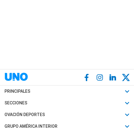
PRINCIPALES
Últimas Noticias
SECCIONES
Política
Horóscopo
OVACIÓN DEPORTES
Sociedad
Motores
Fútbol
GRUPO AMÉRICA INTERIOR
Policiales
Recetas