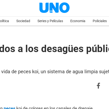
olítica
Sociedad
Series y Películas
Economia
Policiales
idos a los desagües públi
 vida de peces koi, un sistema de agua limpia suje
en
peces
koi de colores en los canales de drenaje