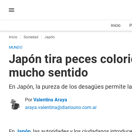
Inicio
P
Inicio
Sociedad
Japón
MUNDO
Japón tira peces color
mucho sentido
En Japón, la pureza de los desagües permite la
Por
Valentina Araya
araya.valentina@diariouno.com.ar
En
Japón
, las autoridades y los ciudadanos introduc