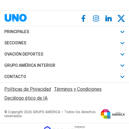
PRINCIPALES
Últimas Noticias
SECCIONES
Política
Horóscopo
OVACIÓN DEPORTES
Sociedad
Motores
Fútbol
GRUPO AMÉRICA INTERIOR
Policiales
Recetas
Mundial
Canal 7 en Vivo
CONTACTO
Judiciales
Trucos caseros
Automovilismo
Radio Nihuil
Acerca de Nosotros
Economia
Políticas de Privacidad
Términos y Condiciones
Series y Películas
Rugby
FM UNA
Contactanos
Decálogo ético de IA
Edictos y Solicitadas
Tenis
Radio Brava
Newsletter
Básquet
© Copyright 2026 GRUPO AMERICA – Todos los derechos
San Juan 8
reservados
Boxeo