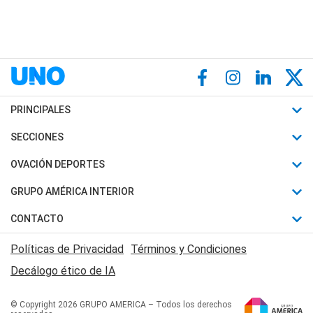
PRINCIPALES
Últimas Noticias
SECCIONES
Política
Horóscopo
OVACIÓN DEPORTES
Sociedad
Motores
Fútbol
GRUPO AMÉRICA INTERIOR
Policiales
Recetas
Mundial
Canal 7 en Vivo
CONTACTO
Judiciales
Trucos caseros
Automovilismo
Radio Nihuil
Acerca de Nosotros
Economia
Políticas de Privacidad
Términos y Condiciones
Series y Películas
Rugby
FM UNA
Contactanos
Decálogo ético de IA
Edictos y Solicitadas
Tenis
Radio Brava
Newsletter
Básquet
© Copyright 2026 GRUPO AMERICA – Todos los derechos
San Juan 8