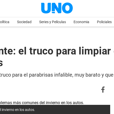
olítica
Sociedad
Series y Películas
Economia
Policiales
nte: el truco para limpiar
s
 truco para el parabrisas infalible, muy barato y q
invierno en los autos.