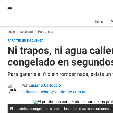
Inicio
P
Inicio
Sociedad
Parabrisas
PARA TENER EN CUENTA
Ni trapos, ni agua calie
congelado en segundo
Para ganarle al frío sin romper nada, existe un
Por
Luciano Carluccio
carluccio.luciano@diariouno.com.ar
El parabrisas congelado es uno de los problemas más comunes del 