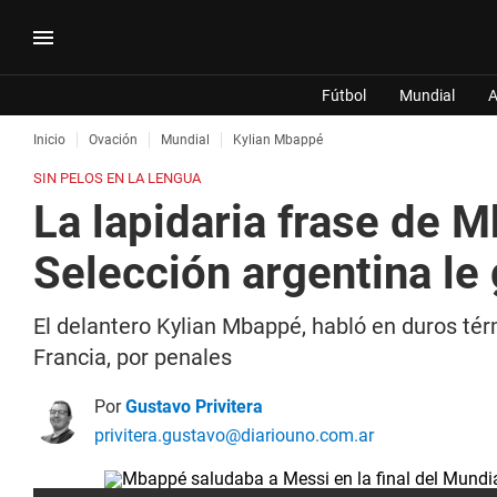
Fútbol
Mundial
A
Inicio
Ovación
Mundial
Kylian Mbappé
SIN PELOS EN LA LENGUA
La lapidaria frase de M
Selección argentina le
El delantero Kylian Mbappé, habló en duros tér
Francia, por penales
Por
Gustavo Privitera
privitera.gustavo@diariouno.com.ar