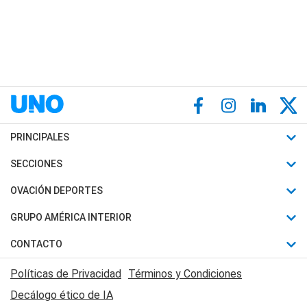
PRINCIPALES
Últimas Noticias
SECCIONES
Política
Horóscopo
OVACIÓN DEPORTES
Sociedad
Motores
Fútbol
GRUPO AMÉRICA INTERIOR
Policiales
Recetas
Mundial
Canal 7 en Vivo
CONTACTO
Judiciales
Trucos caseros
Automovilismo
Radio Nihuil
Acerca de Nosotros
Economia
Políticas de Privacidad
Términos y Condiciones
Series y Películas
Rugby
FM UNA
Contactanos
Decálogo ético de IA
Edictos y Solicitadas
Tenis