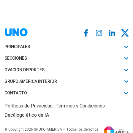
PRINCIPALES
Últimas Noticias
SECCIONES
Política
Horóscopo
OVACIÓN DEPORTES
Sociedad
Motores
Fútbol
GRUPO AMÉRICA INTERIOR
Policiales
Recetas
Mundial
Canal 7 en Vivo
CONTACTO
Judiciales
Trucos caseros
Automovilismo
Radio Nihuil
Acerca de Nosotros
Economia
Políticas de Privacidad
Términos y Condiciones
Series y Películas
Rugby
FM UNA
Contactanos
Decálogo ético de IA
Edictos y Solicitadas
Tenis
Radio Brava
Newsletter
Básquet
© Copyright 2026 GRUPO AMERICA – Todos los derechos
San Juan 8