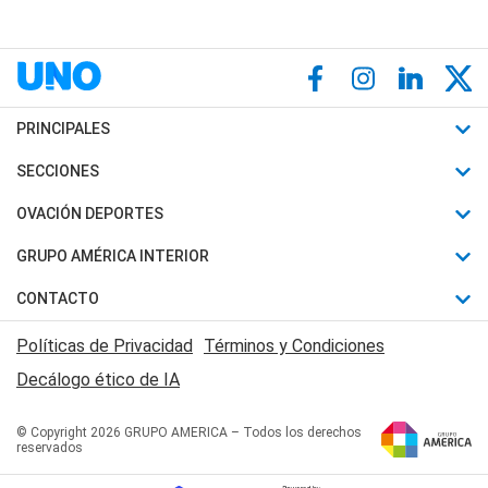
PRINCIPALES
Últimas Noticias
SECCIONES
Política
Horóscopo
OVACIÓN DEPORTES
Sociedad
Motores
Fútbol
GRUPO AMÉRICA INTERIOR
Policiales
Recetas
Mundial
Canal 7 en Vivo
CONTACTO
Judiciales
Trucos caseros
Automovilismo
Radio Nihuil
Acerca de Nosotros
Economia
Políticas de Privacidad
Términos y Condiciones
Series y Películas
Rugby
FM UNA
Contactanos
Decálogo ético de IA
Edictos y Solicitadas
Tenis
Radio Brava
Newsletter
Básquet
© Copyright 2026 GRUPO AMERICA – Todos los derechos
San Juan 8
reservados
Boxeo