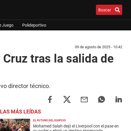
Buscar
e Juego
Polideportivo
09 de agosto de 2025 - 10:42
Cruz tras la salida de
vo director técnico.
LAS MÁS LEÍDAS
EL FUTURO DEL EGIPCIO
Mohamed Salah dejó el Liverpool con el pase en
su poder y eligió un destino impensado