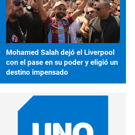
Mohamed Salah dejó el Liverpool
con el pase en su poder y eligió un
destino impensado