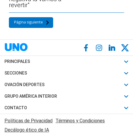
revertir"
Página siguiente
PRINCIPALES
Últimas Noticias
SECCIONES
Política
Horóscopo
OVACIÓN DEPORTES
Sociedad
Motores
Fútbol
GRUPO AMÉRICA INTERIOR
Policiales
Recetas
Mundial
Canal 7 en Vivo
CONTACTO
Judiciales
Trucos caseros
Automovilismo
Radio Nihuil
Acerca de Nosotros
Economia
Políticas de Privacidad
Términos y Condiciones
Series y Películas
Rugby
FM UNA
Contactanos
Decálogo ético de IA
Edictos y Solicitadas