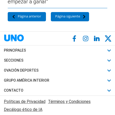
empezar a ganar"
Página anterior
Página siguiente
PRINCIPALES
Últimas Noticias
SECCIONES
Política
Horóscopo
OVACIÓN DEPORTES
Sociedad
Motores
Fútbol
GRUPO AMÉRICA INTERIOR
Policiales
Recetas
Mundial
Canal 7 en Vivo
CONTACTO
Judiciales
Trucos caseros
Automovilismo
Radio Nihuil
Acerca de Nosotros
Economia
Políticas de Privacidad
Términos y Condiciones
Series y Películas
Rugby
FM UNA
Contactanos
Decálogo ético de IA
Edictos y Solicitadas
Tenis
Radio Brava