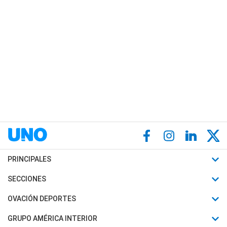
PRINCIPALES
Últimas Noticias
SECCIONES
Política
Horóscopo
OVACIÓN DEPORTES
Sociedad
Motores
Fútbol
GRUPO AMÉRICA INTERIOR