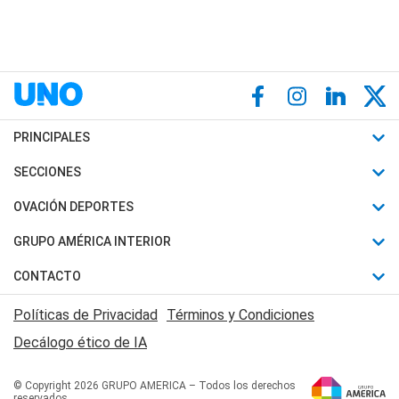
PRINCIPALES
Últimas Noticias
SECCIONES
Política
Horóscopo
OVACIÓN DEPORTES
Sociedad
Motores
Fútbol
GRUPO AMÉRICA INTERIOR
Policiales
Recetas
Mundial
Canal 7 en Vivo
CONTACTO
Judiciales
Trucos caseros
Automovilismo
Radio Nihuil
Acerca de Nosotros
Economia
Políticas de Privacidad
Términos y Condiciones
Series y Películas
Rugby
FM UNA
Contactanos
Decálogo ético de IA
Edictos y Solicitadas
Tenis
Radio Brava
Newsletter
Básquet
© Copyright 2026 GRUPO AMERICA – Todos los derechos
San Juan 8
reservados