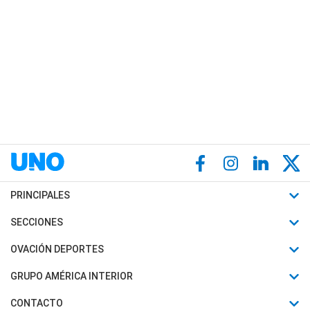
PRINCIPALES
Últimas Noticias
SECCIONES
Política
Horóscopo
OVACIÓN DEPORTES
Sociedad
Motores
Fútbol
GRUPO AMÉRICA INTERIOR
Policiales
Recetas
Mundial
Canal 7 en Vivo
CONTACTO