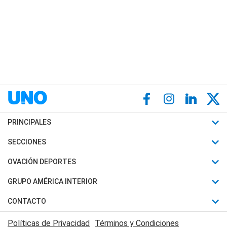
PRINCIPALES
Últimas Noticias
SECCIONES
Política
Horóscopo
OVACIÓN DEPORTES
Sociedad
Motores
Fútbol
GRUPO AMÉRICA INTERIOR
Policiales
Recetas
Mundial
Canal 7 en Vivo
CONTACTO
Judiciales
Trucos caseros
Automovilismo
Radio Nihuil
Acerca de Nosotros
Economia
Políticas de Privacidad
Términos y Condiciones
Series y Películas