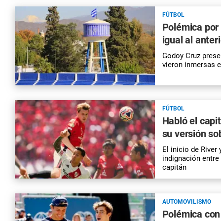
FÚTBOL
Polémica por 
igual al anter
Godoy Cruz presen
vieron inmersas 
FÚTBOL
Habló el capi
su versión so
El inicio de Rive
indignación entre
capitán
AUTOMOVILISMO
Polémica con 