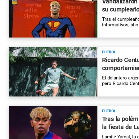
Vandalizaron 
su cumpleañ
Tras el cumpleaño
informativos, aho
FÚTBOL
Ricardo Centu
comportamien
El delantero arge
pero Ricardo Centu
FÚTBOL
Tras la polém
la fiesta de 
Lamile Yamal, la e