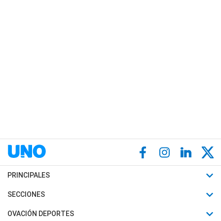
PRINCIPALES
Últimas Noticias
SECCIONES
Política
Horóscopo
OVACIÓN DEPORTES