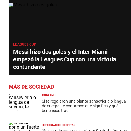
LEAGUES CUP
Messi hizo dos goles y el Inter Miami
empezó la Leagues Cup con una victoria
contundente
MÁS DE SOCIEDAD
FENG SHUI
Si te regalaron una planta sansevieria o lengua
de suegra, te contamos qué significa y qué
beneficios trae
HISTORIAS DE HOSPITAL
"Se distrajo con el celular": el niño de 4 años que