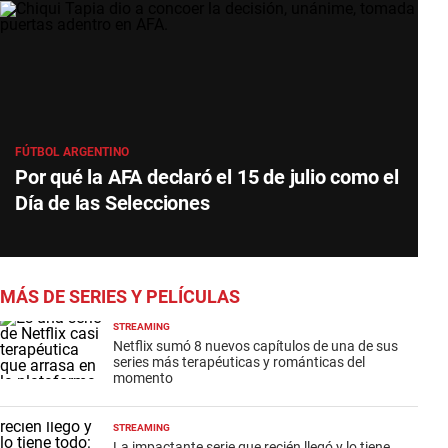
FÚTBOL ARGENTINO
Por qué la AFA declaró el 15 de julio como el
Día de las Selecciones
MÁS DE SERIES Y PELÍCULAS
STREAMING
Netflix sumó 8 nuevos capítulos de una de sus
series más terapéuticas y románticas del
momento
STREAMING
La impactante serie que recién llegó y lo tiene