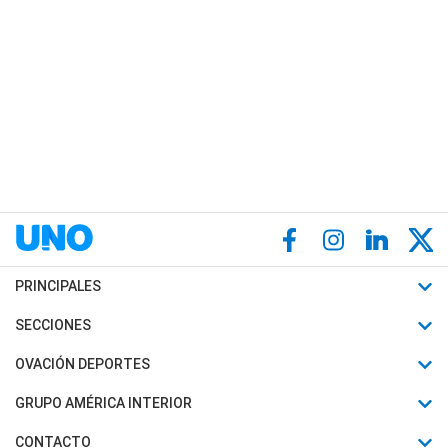
PRINCIPALES
Últimas Noticias
SECCIONES
Política
Horóscopo
OVACIÓN DEPORTES
Sociedad
Motores
Fútbol
GRUPO AMÉRICA INTERIOR
Policiales
Recetas
Mundial
Canal 7 en Vivo
CONTACTO