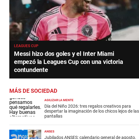
LEAGUES CUP
Messi hizo dos goles y el Inter Miami
empezó la Leagues Cup con una victoria
contundente
MÁS DE SOCIEDAD
AGILIZAR LA MENTE
Día del Niño 2026: tres regalos creativos para
despertar la imaginación de los chicos lejos de las
pantallas
ANSES
Jubilados ANSES: calendario general de agosto,