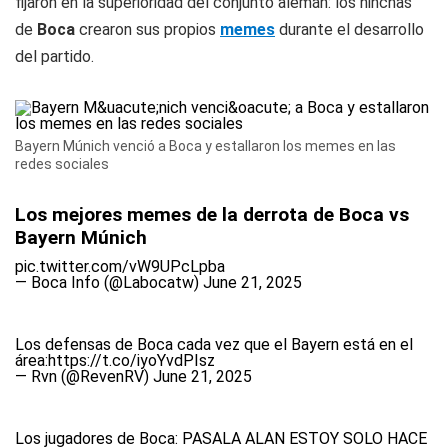
fijaron en la superioridad del conjunto alemán: los hinchas
de
Boca
crearon sus propios
memes
durante el desarrollo
del partido.
Bayern Múnich venció a Boca y estallaron los memes en las
redes sociales
Los mejores memes de la derrota de Boca vs
Bayern Múnich
pic.twitter.com/vW9UPcLpba
— Boca Info (@Labocatw)
June 21, 2025
Los defensas de Boca cada vez que el Bayern está en el
área:
https://t.co/iyoYvdPIsz
— Rvn (@RevenRV)
June 21, 2025
Los jugadores de Boca: PASALA ALAN ESTOY SOLO HACE