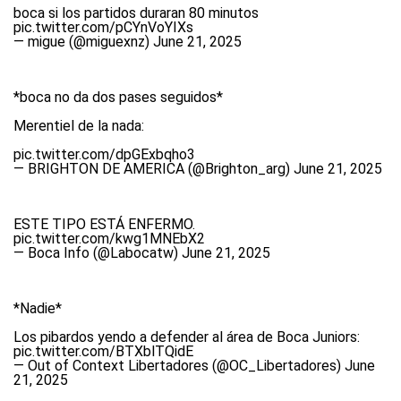
boca si los partidos duraran 80 minutos
pic.twitter.com/pCYnVoYIXs
— migue (@miguexnz)
June 21, 2025
*boca no da dos pases seguidos*
Merentiel de la nada:
pic.twitter.com/dpGExbqho3
— BRIGHTON DE AMERICA (@Brighton_arg)
June 21, 2025
ESTE TIPO ESTÁ ENFERMO.
pic.twitter.com/kwg1MNEbX2
— Boca Info (@Labocatw)
June 21, 2025
*Nadie*
Los pibardos yendo a defender al área de Boca Juniors:
pic.twitter.com/BTXblTQidE
— Out of Context Libertadores (@OC_Libertadores)
June
21, 2025