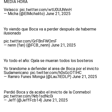
MEDIA HORA
Velasco:
pic.twitter.com/wtU0UUhhnH
— Micha (@ElMichalito)
June 21, 2025
Yo viendo que Boca va a perder después de haberme
ilusionado
pic.twitter.com/GrFBnFWOmF
— nenn (fan) (@FCB_nenn)
June 21, 2025
Yo todo el año: Ojala se mueran todos los bosteros
Yo tirandome a defender al area de Boca por el invicto
Sudamericano:
pic.twitter.com/h0sGcOTlHC
— Ramiro Funes Mongui (@Lau7iEDLP)
June 21, 2025
Perdió Boca y da acabo el invicto de la Conmebol
pic.twitter.com/Nrb1sdNc0i
— Jeff (@JeffFcb14)
June 21, 2025