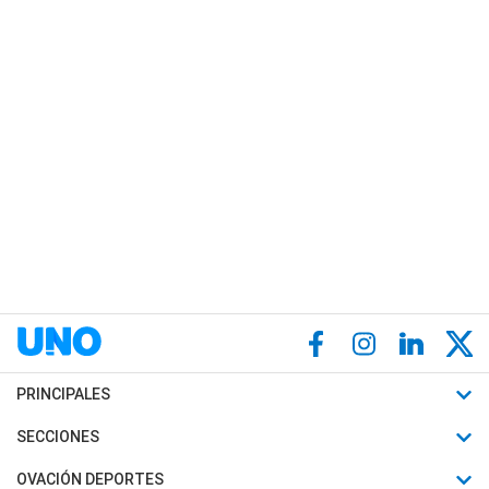
PRINCIPALES
Últimas Noticias
SECCIONES
Política
Horóscopo
OVACIÓN DEPORTES