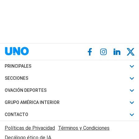
PRINCIPALES
Últimas Noticias
SECCIONES
Política
Horóscopo
OVACIÓN DEPORTES
Sociedad
Motores
Fútbol
GRUPO AMÉRICA INTERIOR
Policiales
Recetas
Mundial
Canal 7 en Vivo
CONTACTO
Judiciales
Trucos caseros
Automovilismo
Radio Nihuil
Acerca de Nosotros
Economia
Políticas de Privacidad
Términos y Condiciones
Series y Películas
Rugby
FM UNA
Contactanos
Decálogo ético de IA