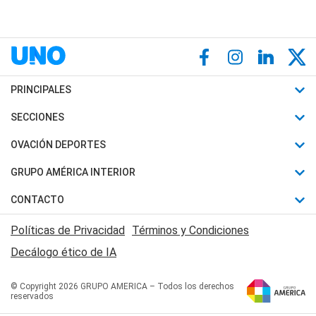
PRINCIPALES
Últimas Noticias
SECCIONES
Política
Horóscopo
OVACIÓN DEPORTES
Sociedad
Motores
Fútbol
GRUPO AMÉRICA INTERIOR
Policiales
Recetas
Mundial
Canal 7 en Vivo
CONTACTO
Judiciales
Trucos caseros
Automovilismo
Radio Nihuil
Acerca de Nosotros
Economia
Políticas de Privacidad
Términos y Condiciones
Series y Películas
Rugby
FM UNA
Contactanos
Decálogo ético de IA
Edictos y Solicitadas
Tenis
Radio Brava
Newsletter
Básquet
© Copyright 2026 GRUPO AMERICA – Todos los derechos
San Juan 8
reservados
Boxeo