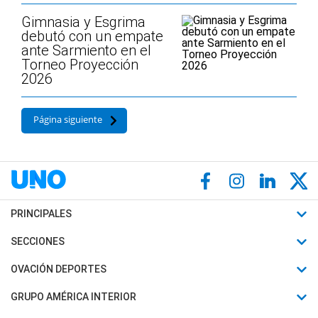
Gimnasia y Esgrima
debutó con un empate
ante Sarmiento en el
Torneo Proyección
2026
Página siguiente
PRINCIPALES
Últimas Noticias
SECCIONES
Política
Horóscopo
OVACIÓN DEPORTES
Sociedad
Motores
Fútbol
GRUPO AMÉRICA INTERIOR
Policiales
Recetas