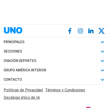
PRINCIPALES
Últimas Noticias
SECCIONES
Política
Horóscopo
OVACIÓN DEPORTES
Sociedad
Motores
Fútbol
GRUPO AMÉRICA INTERIOR
Policiales
Recetas
Mundial
Canal 7 en Vivo
CONTACTO
Judiciales
Trucos caseros
Automovilismo
Radio Nihuil
Acerca de Nosotros
Economia
Políticas de Privacidad
Términos y Condiciones
Series y Películas
Rugby
FM UNA
Contactanos
Decálogo ético de IA
Edictos y Solicitadas
Tenis
Radio Brava
Newsletter