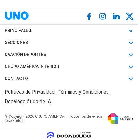
PRINCIPALES
Últimas Noticias
SECCIONES
Política
Horóscopo
OVACIÓN DEPORTES
Sociedad
Motores
Fútbol
GRUPO AMÉRICA INTERIOR
Policiales
Recetas
Mundial
Canal 7 en Vivo
CONTACTO
Judiciales
Trucos caseros
Automovilismo
Radio Nihuil
Acerca de Nosotros
Economia
Políticas de Privacidad
Términos y Condiciones
Series y Películas
Rugby
FM UNA
Contactanos
Decálogo ético de IA
Edictos y Solicitadas
Tenis
Radio Brava
Newsletter
Básquet
© Copyright 2026 GRUPO AMERICA – Todos los derechos
San Juan 8
reservados
Boxeo
Fuera de Juego