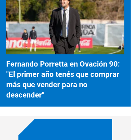
Fernando Porretta en Ovación 90:
"El primer año tenés que comprar
más que vender para no
descender"