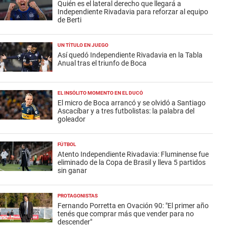
Quién es el lateral derecho que llegará a
Independiente Rivadavia para reforzar al equipo
de Berti
UN TÍTULO EN JUEGO
Así quedó Independiente Rivadavia en la Tabla
Anual tras el triunfo de Boca
EL INSÓLITO MOMENTO EN EL DUCÓ
El micro de Boca arrancó y se olvidó a Santiago
Ascacíbar y a tres futbolistas: la palabra del
goleador
FÚTBOL
Atento Independiente Rivadavia: Fluminense fue
eliminado de la Copa de Brasil y lleva 5 partidos
sin ganar
PROTAGONISTAS
Fernando Porretta en Ovación 90: "El primer año
tenés que comprar más que vender para no
descender"