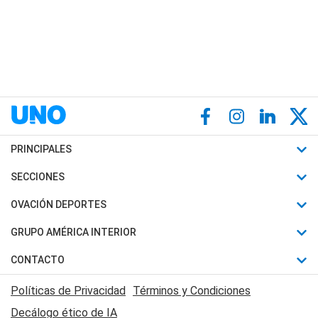
PRINCIPALES
Últimas Noticias
SECCIONES
Política
Horóscopo
OVACIÓN DEPORTES
Sociedad
Motores
Fútbol
GRUPO AMÉRICA INTERIOR
Policiales
Recetas
Mundial
Canal 7 en Vivo
CONTACTO
Judiciales
Trucos caseros
Automovilismo
Radio Nihuil
Acerca de Nosotros
Economia
Políticas de Privacidad
Términos y Condiciones
Series y Películas
Rugby
FM UNA
Contactanos
Decálogo ético de IA
Edictos y Solicitadas