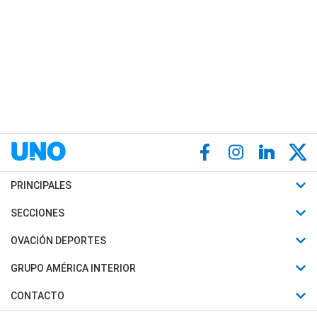
PRINCIPALES
Últimas Noticias
SECCIONES
Política
Horóscopo
OVACIÓN DEPORTES
Sociedad
Motores
Fútbol
GRUPO AMÉRICA INTERIOR
Policiales
Recetas
Mundial
Canal 7 en Vivo
CONTACTO
Judiciales
Trucos caseros
Automovilismo